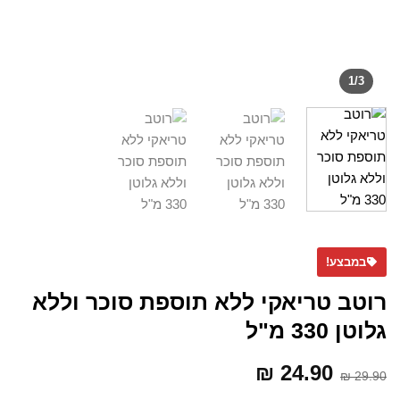
1
/
3
במבצע!
רוטב טריאקי ללא תוספת סוכר וללא
גלוטן 330 מ"ל
המחיר
24.90
₪
המחיר
₪
29.90
המקורי
הנוכחי
היה:
הוא: